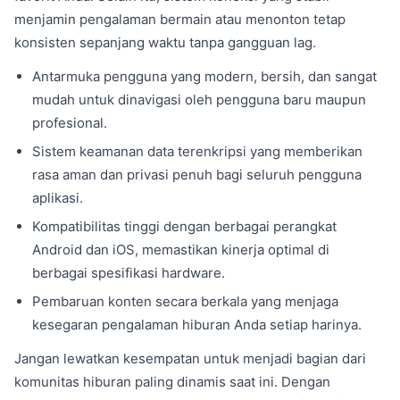
menjamin pengalaman bermain atau menonton tetap
konsisten sepanjang waktu tanpa gangguan lag.
Antarmuka pengguna yang modern, bersih, dan sangat
mudah untuk dinavigasi oleh pengguna baru maupun
profesional.
Sistem keamanan data terenkripsi yang memberikan
rasa aman dan privasi penuh bagi seluruh pengguna
aplikasi.
Kompatibilitas tinggi dengan berbagai perangkat
Android dan iOS, memastikan kinerja optimal di
berbagai spesifikasi hardware.
Pembaruan konten secara berkala yang menjaga
kesegaran pengalaman hiburan Anda setiap harinya.
Jangan lewatkan kesempatan untuk menjadi bagian dari
komunitas hiburan paling dinamis saat ini. Dengan