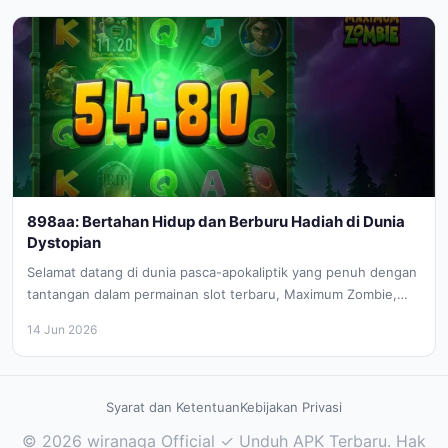
898aa: Bertahan Hidup dan Berburu Hadiah di Dunia
Dystopian
Selamat datang di dunia pasca-apokaliptik yang penuh dengan
tantangan dalam permainan slot terbaru, Maximum Zombie,
persembahan dari Hot Rise Games....
14 Jun 2026
Syarat dan Ketentuan
Kebijakan Privasi
© 2026 wiranaga Official ✓ Unduh APK Terbaru. Hak