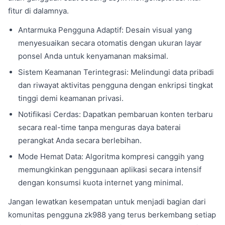
fitur di dalamnya.
Antarmuka Pengguna Adaptif: Desain visual yang
menyesuaikan secara otomatis dengan ukuran layar
ponsel Anda untuk kenyamanan maksimal.
Sistem Keamanan Terintegrasi: Melindungi data pribadi
dan riwayat aktivitas pengguna dengan enkripsi tingkat
tinggi demi keamanan privasi.
Notifikasi Cerdas: Dapatkan pembaruan konten terbaru
secara real-time tanpa menguras daya baterai
perangkat Anda secara berlebihan.
Mode Hemat Data: Algoritma kompresi canggih yang
memungkinkan penggunaan aplikasi secara intensif
dengan konsumsi kuota internet yang minimal.
Jangan lewatkan kesempatan untuk menjadi bagian dari
komunitas pengguna zk988 yang terus berkembang setiap