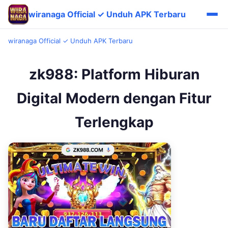
wiranaga Official ✓ Unduh APK Terbaru
wiranaga Official ✓ Unduh APK Terbaru
zk988: Platform Hiburan
Digital Modern dengan Fitur
Terlengkap